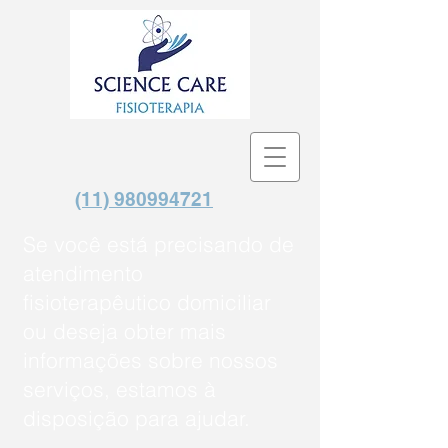
(11) 980994721
Se você está precisando de
atendimento
fisioterapêutico domiciliar
ou deseja obter mais
informações sobre nossos
serviços, estamos à
disposição para ajudar.